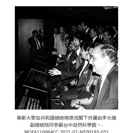
哥斯大黎加共和國總統喀德戎閣下伉儷由李元簇
副總統陪同參觀台中自然科學館。-
MOFA110064CC-2021-07-NE00193-051