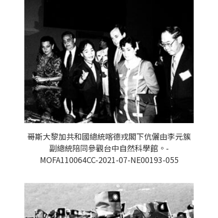
哥斯大黎加共和國總統喀德戎閣下伉儷由李元簇
副總統陪同參觀台中自然科學館。-
MOFA110064CC-2021-07-NE00193-055