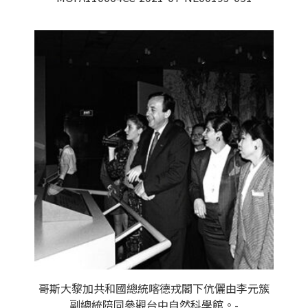
哥斯大黎加共和國總統喀德戎閣下伉儷由李元簇
副總統陪同參觀台中自然科學館。-