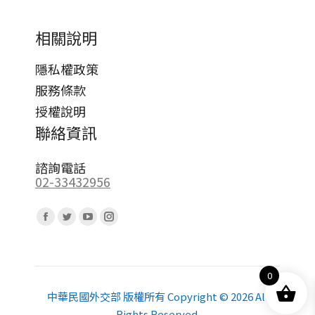
相關說明
隱私權政策
服務條款
授權說明
聯絡資訊
諮詢電話
02-33432956
Find us on:
Facebook
Twitter
YouTube
Instagram
page
page
page
page
opens
opens
opens
opens
0
in
in
in
in
new
new
new
new
中華民國外交部 版權所有 Copyright © 2026 All
Rights Reserved.