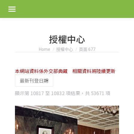
授權中心
You are here:
Home
授權中心
頁面 677
本網站資料係外交部典藏 相關資料將陸續更新
Sorted
顯示第 10817 至 10832 項結果，共 53671 項
by
latest