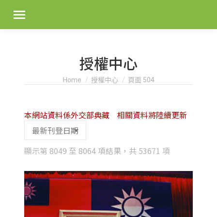
授權中心
You are here:
Home
授權中心
頁面 504
本網站資料係外交部典藏 相關資料將陸續更新
Sorted
顯示第 8049 至 8064 項結果，共 53671 項
by
latest