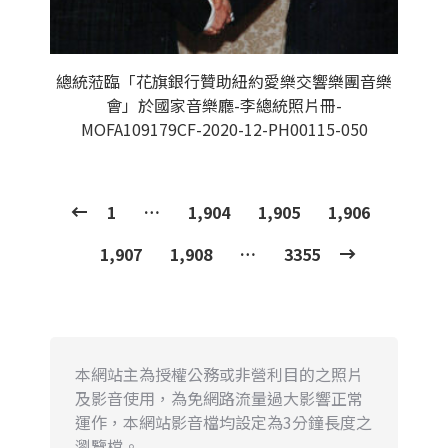
總統蒞臨「花旗銀行贊助紐約愛樂交響樂團音樂
會」於國家音樂廳-李總統照片冊-
MOFA109179CF-2020-12-PH00115-050
1
…
1,904
1,905
1,906
1,907
1,908
…
3355
本網站主為授權公務或非營利目的之照片
及影音使用，為免網路流量過大影響正常
運作，本網站影音檔均設定為3分鐘長度之
瀏覽檔。