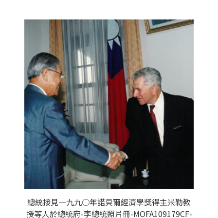
總統接見一九九○年諾貝爾經濟學獎得主米勒教
授等人於總統府-李總統照片冊-MOFA109179CF-