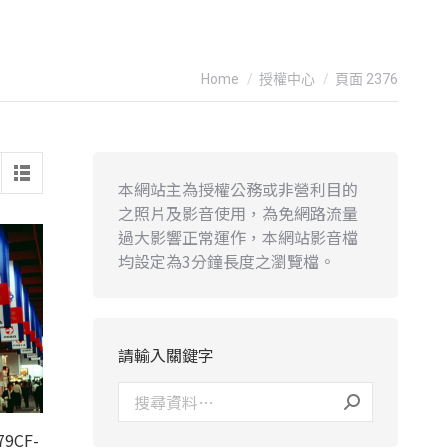
You are here:
Home
授權中心
頁面 2376
本網站主為授權公務或非營利目的
之照片及影音使用，為免網路流量
過大影響正常運作，本網站影音檔
均設定為3分鐘長度之瀏覽檔。
請輸入關鍵字
9CF-