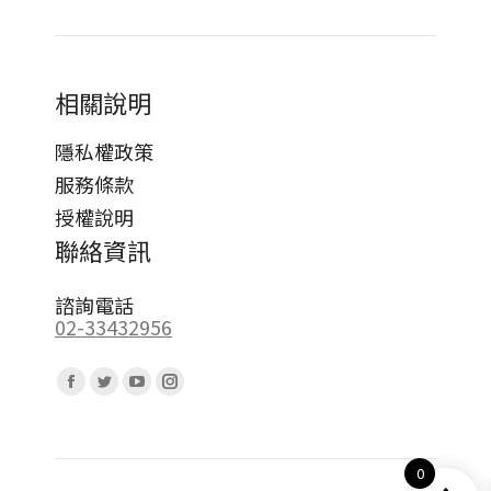
相關說明
隱私權政策
服務條款
授權說明
聯絡資訊
諮詢電話
02-33432956
Find us on:
Facebook
Twitter
YouTube
Instagram
page
page
page
page
opens
opens
opens
opens
0
in
in
in
in