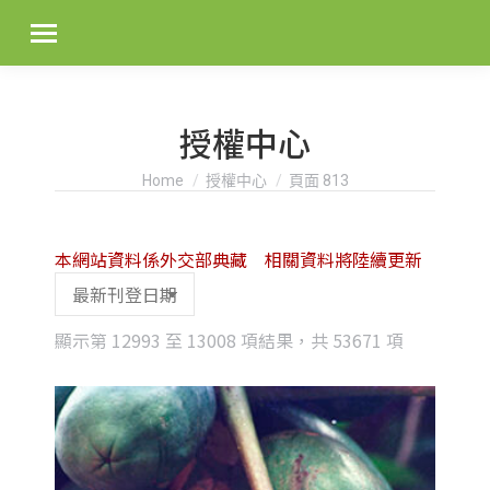
授權中心
You are here:
Home
授權中心
頁面 813
本網站資料係外交部典藏 相關資料將陸續更新
Sorted
顯示第 12993 至 13008 項結果，共 53671 項
by
latest