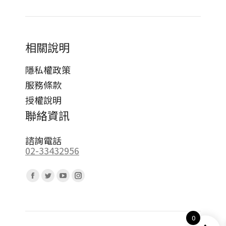
相關說明
隱私權政策
服務條款
授權說明
聯絡資訊
諮詢電話
02-33432956
Find us on:
Facebook
Twitter
YouTube
Instagram
page
page
page
page
opens
opens
opens
opens
0
in
in
in
in