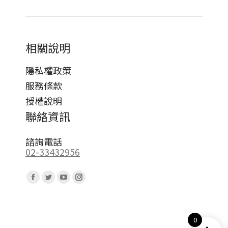
相關說明
隱私權政策
服務條款
授權說明
聯絡資訊
諮詢電話
02-33432956
Find us on:
Facebook
Twitter
YouTube
Instagram
page
page
page
page
opens
opens
opens
opens
0
in
in
in
in