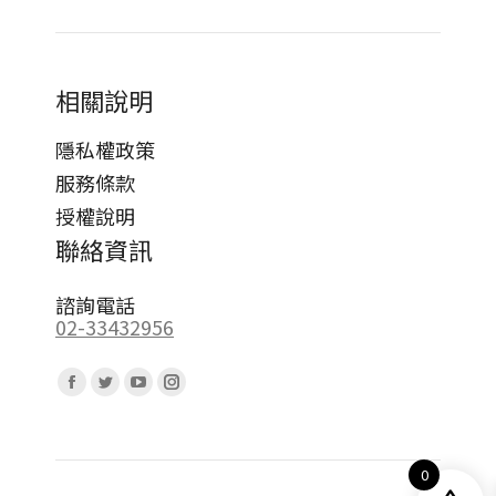
相關說明
隱私權政策
服務條款
授權說明
聯絡資訊
諮詢電話
02-33432956
Find us on:
Facebook
Twitter
YouTube
Instagram
page
page
page
page
opens
opens
opens
opens
0
in
in
in
in