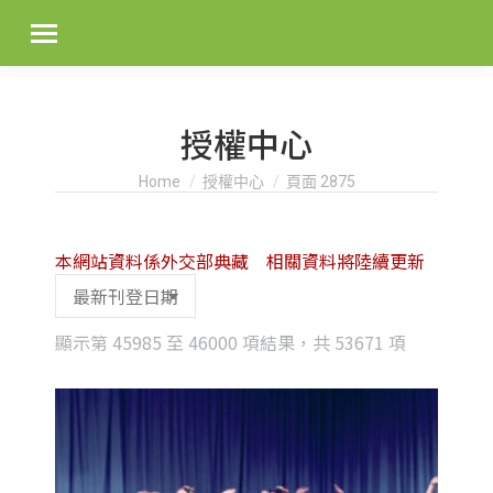
授權中心
You are here:
Home
授權中心
頁面 2875
本網站資料係外交部典藏 相關資料將陸續更新
Sorted
顯示第 45985 至 46000 項結果，共 53671 項
by
latest