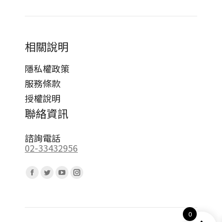
相關說明
隱私權政策
服務條款
授權說明
聯絡資訊
諮詢電話
02-33432956
Find us on:
Facebook
Twitter
YouTube
Instagram
page
page
page
page
opens
opens
opens
opens
0
in
in
in
in