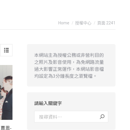
You are here:
Home
授權中心
頁面 2241
本網站主為授權公務或非營利目的
之照片及影音使用，為免網路流量
過大影響正常運作，本網站影音檔
均設定為3分鐘長度之瀏覽檔。
請輸入關鍵字
賈恩-