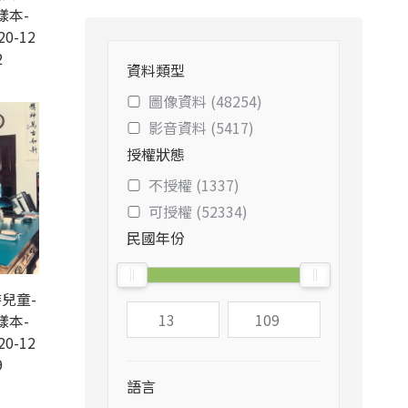
樣本-
20-12
2
資料類型
圖像資料 (48254)
影音資料 (5417)
授權狀態
不授權 (1337)
可授權 (52334)
民國年份
兒童-
樣本-
20-12
9
語言