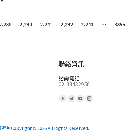
39
2,239
2,240
2,241
2,242
2,243
…
3355
聯絡資訊
諮詢電話
02-33432956
Find us on:
Facebook
Twitter
YouTube
Instagram
page
page
page
page
opens
opens
opens
opens
in
in
in
in
pyright © 2026 All Rights Reserved.