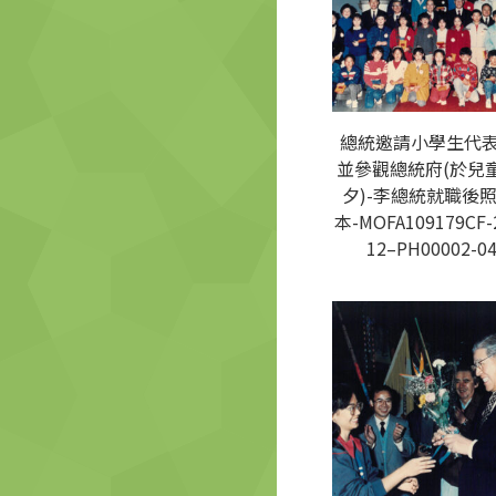
總統邀請小學生代
並參觀總統府(於兒
夕)-李總統就職後
本-MOFA109179CF-
12–PH00002-0