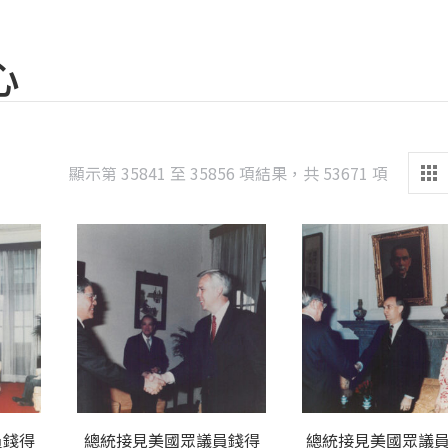
心
Sorted
顯示第 35841 至 35856 項結果，共 53671 項
by
latest
員錢得
總統接見美國眾議員錢得
總統接見美國眾議員