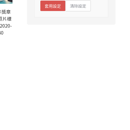
清除設定
套用設定
年獎章
照片樣
2020-
40