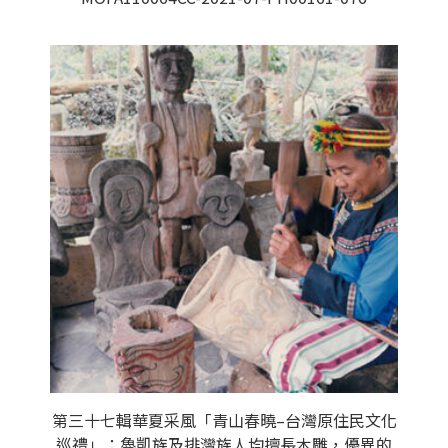
第三十七輯華夏采風「青山春曉–台灣原住民文化
巡禮」：魯凱族及排灣族人均擅長木雕，優異的