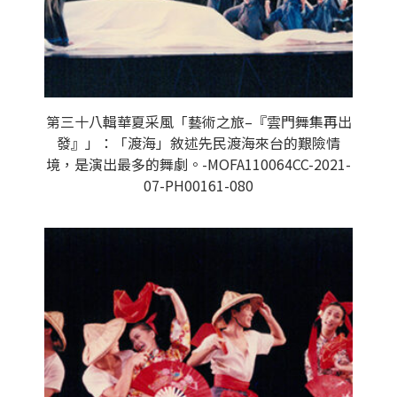
第三十八輯華夏采風「藝術之旅–『雲門舞集再出
發』」：「渡海」敘述先民渡海來台的艱險情
境，是演出最多的舞劇。-MOFA110064CC-2021-
07-PH00161-080