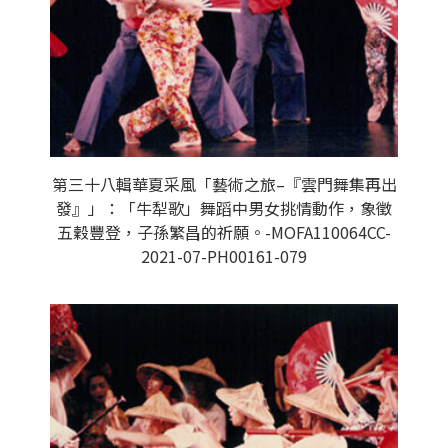
第三十八輯華夏采風「藝術之旅–『雲門舞集再出
發』」：「牛犁歌」舞蹈中男女挑情動作，象徵
五穀豐登，子孫繁昌的祈願。-MOFA110064CC-
2021-07-PH00161-079