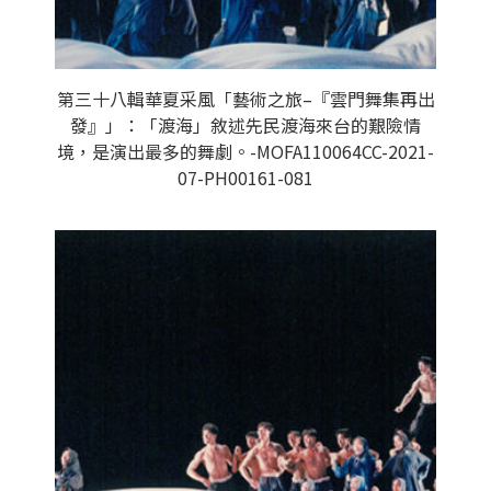
第三十八輯華夏采風「藝術之旅–『雲門舞集再出
發』」：「渡海」敘述先民渡海來台的艱險情
境，是演出最多的舞劇。-MOFA110064CC-2021-
07-PH00161-081