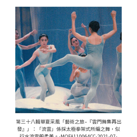
第三十八輯華夏采風「藝術之旅–『雲門舞集再出
發』」：「流雲」係採太極拳架式所編之舞，似
行水流雲般柔美。-MOFA110064CC-2021-07-