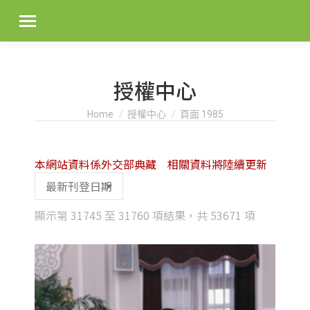
授權中心
You are here:
Home
授權中心
頁面 1985
本網站資料係外交部典藏 相關資料將陸續更新
Sorted
顯示第 31745 至 31760 項結果，共 53671 項
by
latest