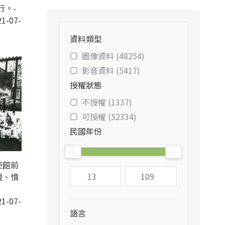
行。-
1-07-
資料類型
圖像資料 (48254)
影音資料 (5417)
授權狀態
不授權 (1337)
可授權 (52334)
民國年份
使館前
援、憤
1-07-
語言