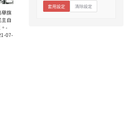
清除設定
套用設定
高舉旗
民主自
。-
1-07-