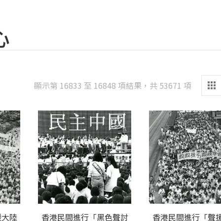
心
Sorted
顯示第 16833 至 16848 項結果，共 53671 項
by
latest
援大陸
香港民間進行「黑色聲討
香港民間進行「聲