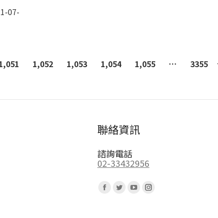
1-07-
1,051
1,052
1,053
1,054
1,055
…
3355
聯絡資訊
諮詢電話
02-33432956
Find us on:
Facebook
Twitter
YouTube
Instagram
page
page
page
page