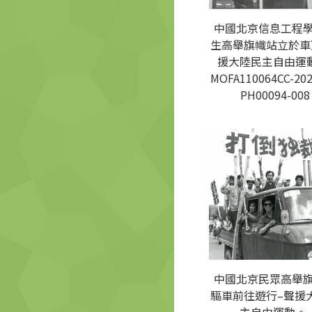
中國北京信息工程
生高舉旗幟站立於車
援大陸民主自由運動
MOFA110064CC-202
PH00094-008
中國北京民眾高舉
驅車前往遊行–聲援