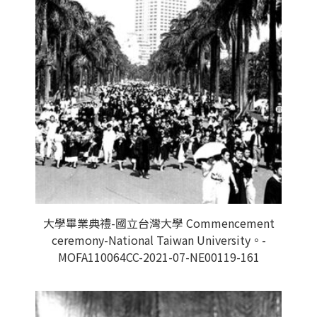
大學畢業典禮-國立台灣大學 Commencement
ceremony-National Taiwan University。-
MOFA110064CC-2021-07-NE00119-161