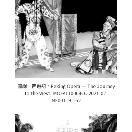
國劇 – 西遊記。Peking Opera — The Journey
to the West.-MOFA110064CC-2021-07-
NE00119-162