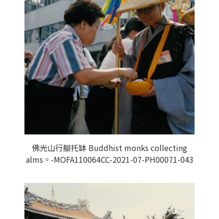
佛光山行腳托缽 Buddhist monks collecting
alms。-MOFA110064CC-2021-07-PH00071-043