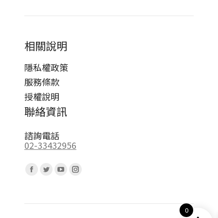
相關說明
隱私權政策
服務條款
授權說明
聯絡資訊
諮詢電話
02-33432956
Find us on:
Facebook
Twitter
YouTube
Instagram
page
page
page
page
opens
opens
opens
opens
0
in
in
in
in