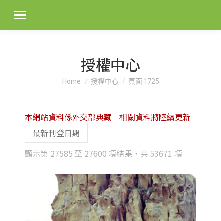
授權中心
You are here:
Home
授權中心
頁面 1725
本網站資料係外交部典藏 相關資料將陸續更新
Sorted
顯示第 27585 至 27600 項結果，共 53671 項
by
latest