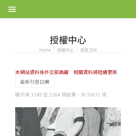
授權中心
You are here:
Home
授權中心
頁面 204
本網站資料係外交部典藏 相關資料將陸續更新
Sorted
顯示第 3249 至 3264 項結果，共 53671 項
by
latest