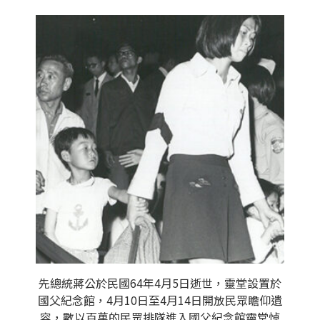
先總統蔣公於民國64年4月5日逝世，靈堂設置於
國父紀念館，4月10日至4月14日開放民眾瞻仰遺
容，數以百萬的民眾排隊進入國父紀念館靈堂悼