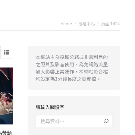
You are here:
Home
授權中心
頁面 1424
本網站主為授權公務或非營利目的
之照片及影音使用，為免網路流量
過大影響正常運作，本網站影音檔
均設定為3分鐘長度之瀏覽檔。
請輸入關鍵字
馬獎頒