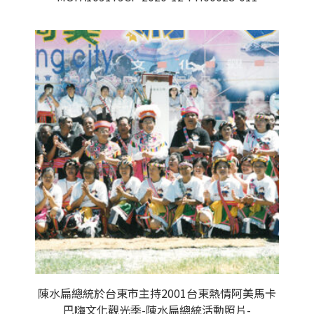
陳水扁總統於台東市主持2001台東熱情阿美馬卡
巴嗨文化觀光季-陳水扁總統活動照片-