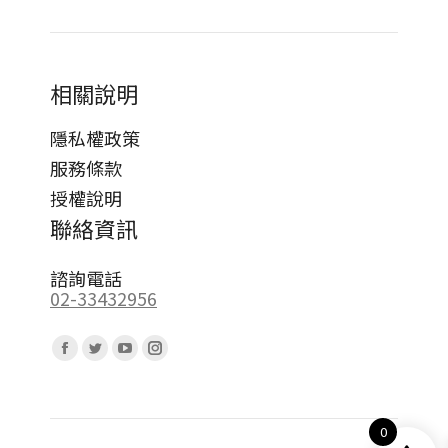
相關說明
隱私權政策
服務條款
授權說明
聯絡資訊
諮詢電話
02-33432956
Find us on:
Facebook
Twitter
YouTube
Instagram
page
page
page
page
opens
opens
opens
opens
0
in
in
in
in