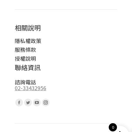
相關說明
隱私權政策
服務條款
授權說明
聯絡資訊
諮詢電話
02-33432956
Find us on:
Facebook
Twitter
YouTube
Instagram
page
page
page
page
opens
opens
opens
opens
0
in
in
in
in