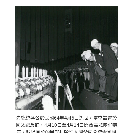
先總統蔣公於民國64年4月5日逝世，靈堂設置於
國父紀念館，4月10日至4月14日開放民眾瞻仰遺
容，數以百萬的民眾排隊進入國父紀念館靈堂悼