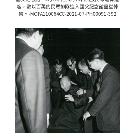
容，數以百萬的民眾排隊進入國父紀念館靈堂悼
祭。-MOFA110064CC-2021-07-PH00091-392