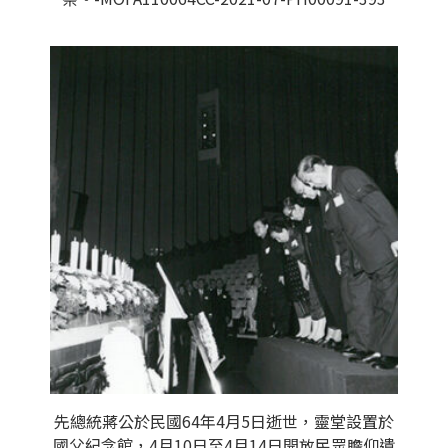
先總統蔣公於民國64年4月5日逝世，靈堂設置於
國父紀念館，4月10日至4月14日開放民眾瞻仰遺