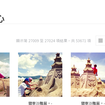
心
Sorted
顯示第 27009 至 27024 項結果，共 53671 項
by
latest
鹽寮沙雕展。-
鹽寮沙雕展。-