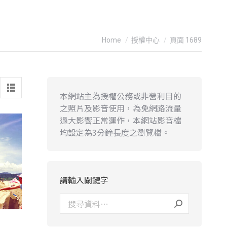
You are here:
Home
授權中心
頁面 1689
本網站主為授權公務或非營利目的
之照片及影音使用，為免網路流量
過大影響正常運作，本網站影音檔
均設定為3分鐘長度之瀏覽檔。
請輸入關鍵字