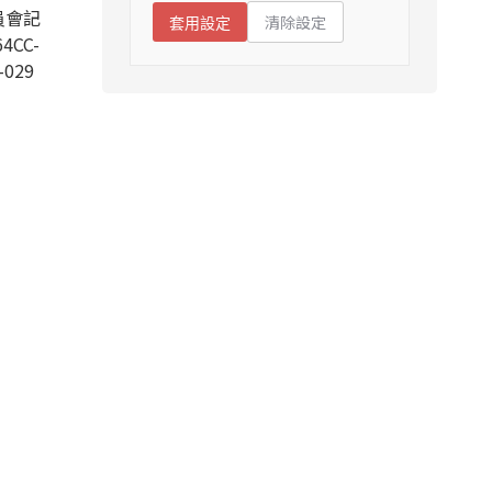
員會記
清除設定
套用設定
4CC-
-029