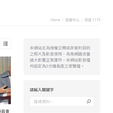
You are here:
Home
授權中心
頁面 1173
本網站主為授權公務或非營利目的
之照片及影音使用，為免網路流量
過大影響正常運作，本網站影音檔
均設定為3分鐘長度之瀏覽檔。
請輸入關鍵字
委員會