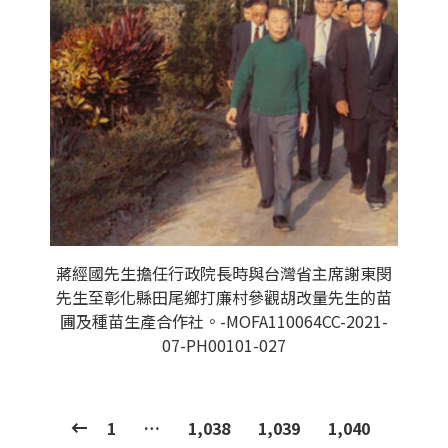
蔣經國先生擔任行政院長時與台灣省主席謝東閔
先生至彰化縣田尾鄉打廉村參觀胡改量先生的苗
圃及種苗生產合作社。-MOFA110064CC-2021-
07-PH00101-027
1
…
1,038
1,039
1,040