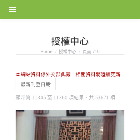
授權中心
You are here:
Home
授權中心
頁面 710
本網站資料係外交部典藏 相關資料將陸續更新
Sorted
顯示第 11345 至 11360 項結果，共 53671 項
by
latest