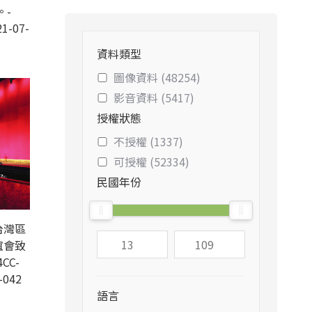
。-
1-07-
資料類型
圖像資料 (48254)
影音資料 (5417)
授權狀態
不授權 (1337)
可授權 (52334)
民國年份
台灣區
誼會致
CC-
-042
語言