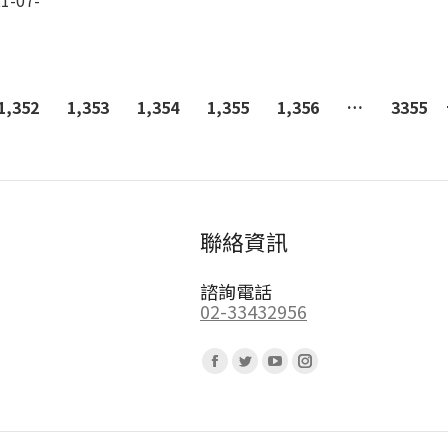
1-07-
1,352
1,353
1,354
1,355
1,356
…
3355
聯絡資訊
諮詢電話
02-33432956
Find us on:
Facebook
Twitter
YouTube
Instagram
page
page
page
page
opens
opens
opens
opens