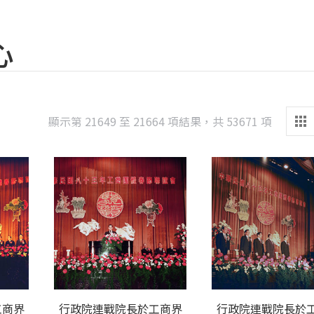
心
Sorted
顯示第 21649 至 21664 項結果，共 53671 項
by
latest
工商界
行政院連戰院長於工商界
行政院連戰院長於