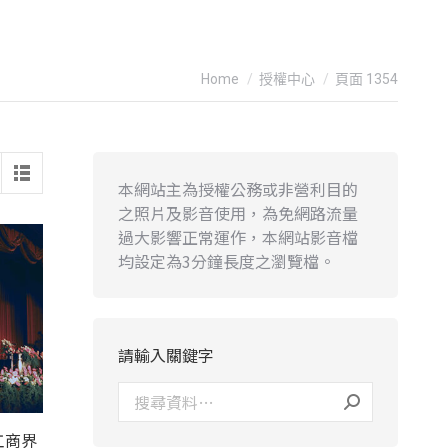
You are here:
Home
授權中心
頁面 1354
本網站主為授權公務或非營利目的
之照片及影音使用，為免網路流量
過大影響正常運作，本網站影音檔
均設定為3分鐘長度之瀏覽檔。
請輸入關鍵字
工商界