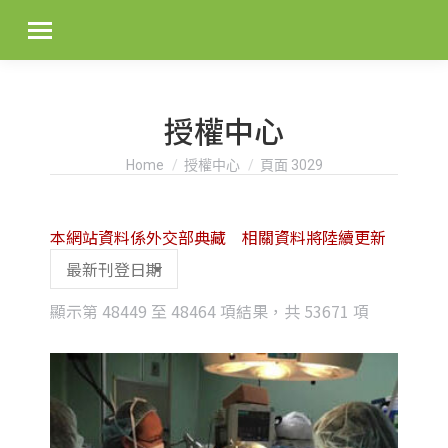
授權中心
You are here:
Home
授權中心
頁面 3029
本網站資料係外交部典藏 相關資料將陸續更新
Sorted
顯示第 48449 至 48464 項結果，共 53671 項
by
latest