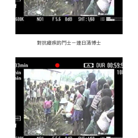
對抗瘧疾的鬥士－連日清博士