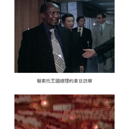
賴索托王國總理約拿旦訪華