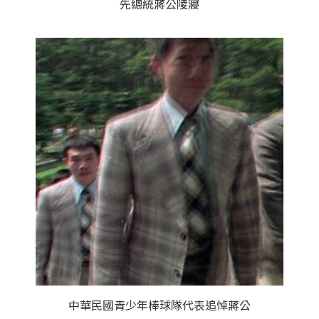
先總統蔣公陵寢
中華民國青少年棒球隊代表追悼蔣公