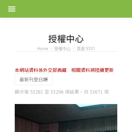
授權中心
You are here:
Home
授權中心
頁面 3331
本網站資料係外交部典藏 相關資料將陸續更新
Sorted
顯示第 53281 至 53296 項結果，共 53671 項
by
latest