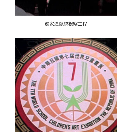
嚴家淦總統視察工程