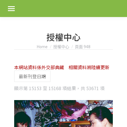
授權中心
You are here:
Home
授權中心
頁面 948
本網站資料係外交部典藏 相關資料將陸續更新
Sorted
顯示第 15153 至 15168 項結果，共 53671 項
by
latest