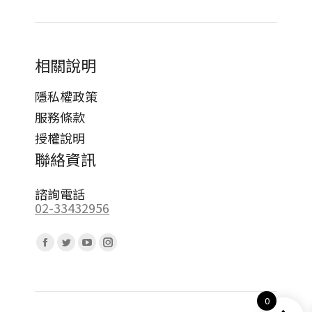
相關說明
隱私權政策
服務條款
授權說明
聯絡資訊
諮詢電話
02-33432956
Find us on:
Facebook
Twitter
YouTube
Instagram
page
page
page
page
opens
opens
opens
opens
0
in
in
in
in