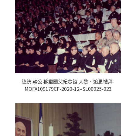
總統 蔣公 移靈國父紀念館 大殮．追思禮拜-
MOFA109179CF-2020-12–SL00025-023