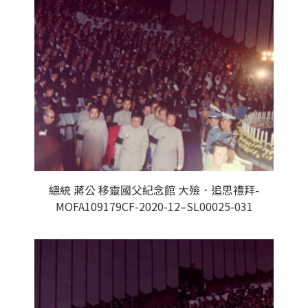
總統 蔣公 移靈國父紀念館 大殮．追思禮拜-
MOFA109179CF-2020-12–SL00025-031