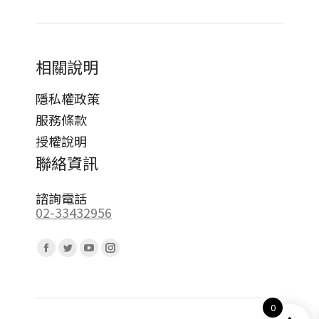
相關說明
隱私權政策
服務條款
授權說明
聯絡資訊
諮詢電話
02-33432956
Find us on:
Facebook
Twitter
YouTube
Instagram
page
page
page
page
opens
opens
opens
opens
0
in
in
in
in