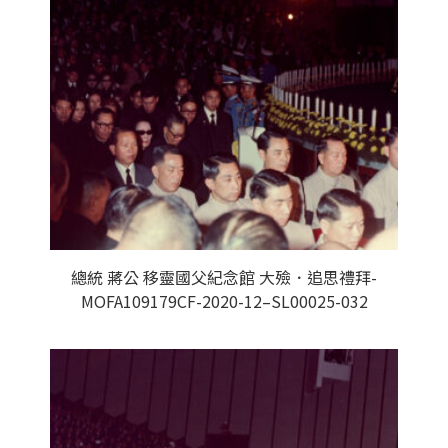
總統 蔣公 移靈國父紀念館 大殮．追思禮拜-
MOFA109179CF-2020-12–SL00025-032