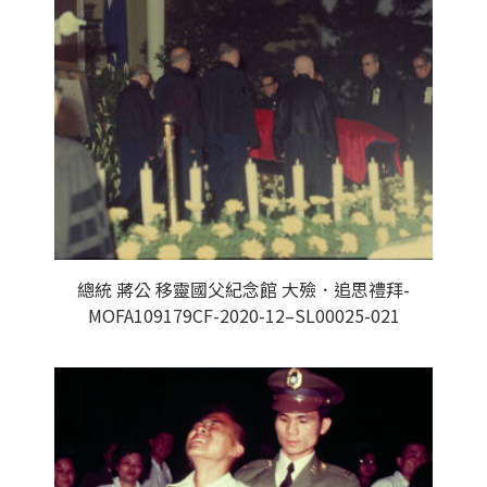
總統 蔣公 移靈國父紀念館 大殮．追思禮拜-
MOFA109179CF-2020-12–SL00025-021