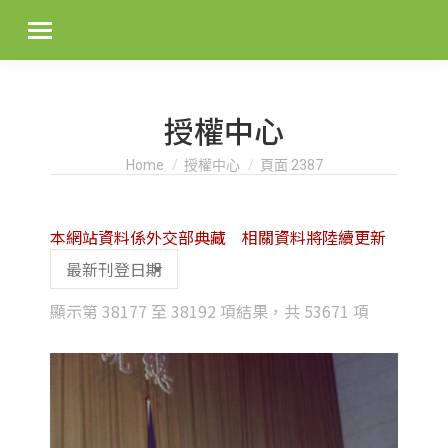
授權中心
You are here:
Home
授權中心
頁面 2387
本網站資料係外交部典藏 相關資料將陸續更新
Sorted
顯示第 38177 至 38192 項結果，共 53671 項
by
latest