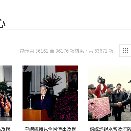
心
Sorted
顯示第 36161 至 36176 項結果，共 53671 項
by
latest
出及模
李總統接見全國傑出及模
總統巡視水警及海防