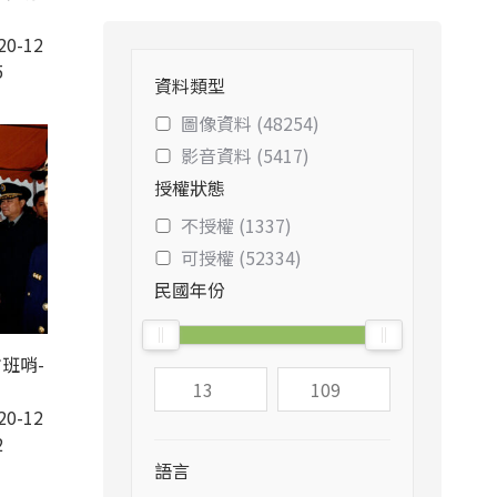
20-12
5
資料類型
圖像資料 (48254)
影音資料 (5417)
授權狀態
不授權 (1337)
可授權 (52334)
民國年份
班哨-
20-12
2
語言