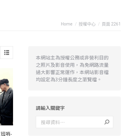
You are here:
Home
授權中心
頁面 2261
本網站主為授權公務或非營利目的
之照片及影音使用，為免網路流量
過大影響正常運作，本網站影音檔
均設定為3分鐘長度之瀏覽檔。
請輸入關鍵字
班哨-