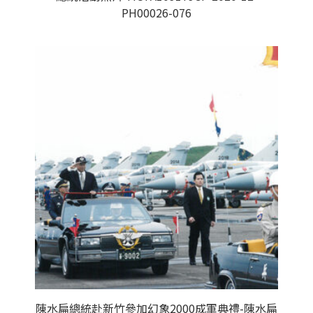
PH00026-076
陳水扁總統赴新竹參加幻象2000成軍典禮-陳水扁