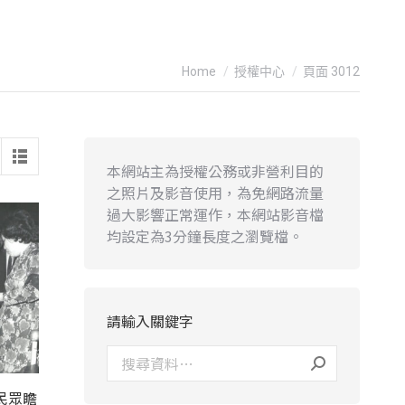
You are here:
Home
授權中心
頁面 3012
本網站主為授權公務或非營利目的
之照片及影音使用，為免網路流量
過大影響正常運作，本網站影音檔
均設定為3分鐘長度之瀏覽檔。
請輸入關鍵字
民眾瞻