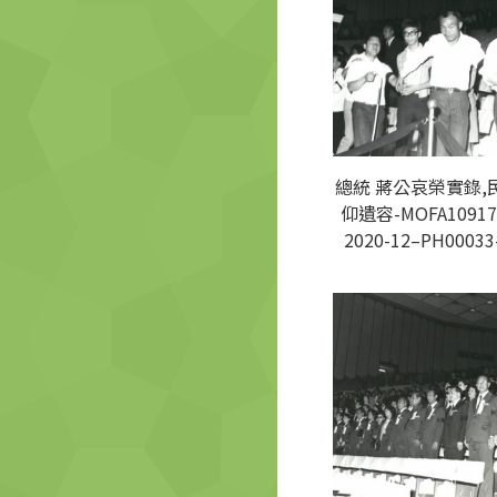
總統 蔣公哀榮實錄,
仰遺容-MOFA10917
2020-12–PH00033