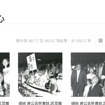
心
Sorted
顯示第 48177 至 48192 項結果，共 53671 項
by
latest
民眾瞻
總統 蔣公哀榮實錄,民眾瞻
總統 蔣公哀榮實錄,