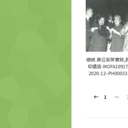
總統 蔣公哀榮實錄,
仰遺容-MOFA10917
2020-12–PH00033
1
…