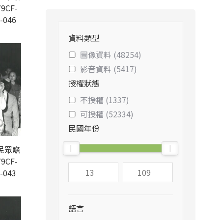
9CF-
-046
資料類型
圖像資料 (48254)
影音資料 (5417)
授權狀態
不授權 (1337)
可授權 (52334)
民國年份
民眾瞻
9CF-
-043
語言