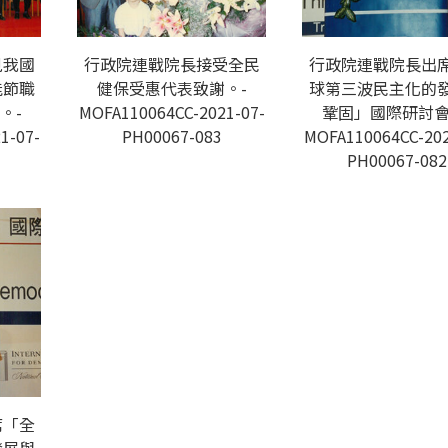
見我國
行政院連戰院長接受全民
行政院連戰院長出
能節職
健保受惠代表致謝。-
球第三波民主化的
。-
MOFA110064CC-2021-07-
鞏固」國際研討會
1-07-
PH00067-083
MOFA110064CC-202
PH00067-082
席「全