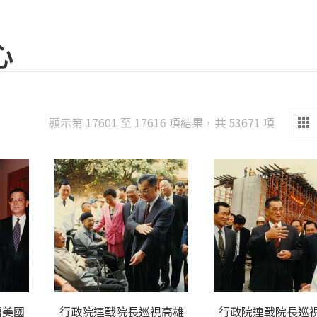
心
Sorted
顯示第 17601 至 17616 項結果，共 53671 項
by
latest
晤美國
行政院連戰院長巡視高雄
行政院連戰院長巡