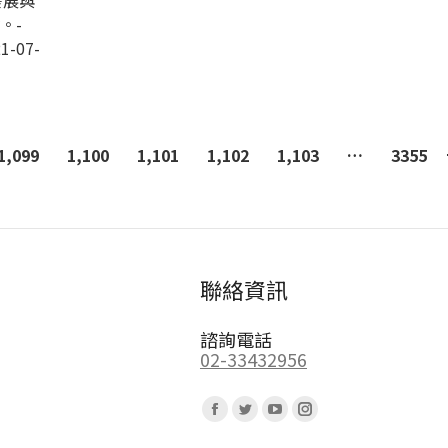
發展與
。-
1-07-
1,099
1,100
1,101
1,102
1,103
…
3355
聯絡資訊
諮詢電話
02-33432956
Find us on:
Facebook
Twitter
YouTube
Instagram
page
page
page
page