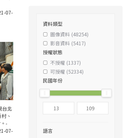
1-07-
資料類型
圖像資料 (48254)
影音資料 (5417)
授權狀態
不授權 (1337)
可授權 (52334)
民國年份
視台北
新村、
。-
1-07-
語言