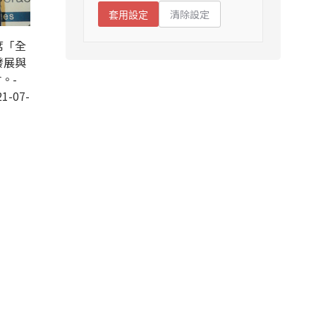
清除設定
套用設定
席「全
發展與
。-
1-07-