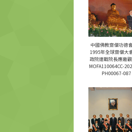
中國佛教齋僧功德
1995年全球齋僧大
政院連戰院長應邀觀
MOFA110064CC-202
PH00067-087