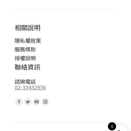
相關說明
隱私權政策
服務條款
授權說明
聯絡資訊
諮詢電話
02-33432956
Find us on:
Facebook
Twitter
YouTube
Instagram
page
page
page
page
opens
opens
opens
opens
0
in
in
in
in