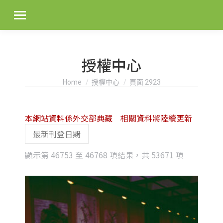
授權中心
You are here:
Home
授權中心
頁面 2923
本網站資料係外交部典藏 相關資料將陸續更新
Sorted
顯示第 46753 至 46768 項結果，共 53671 項
by
latest