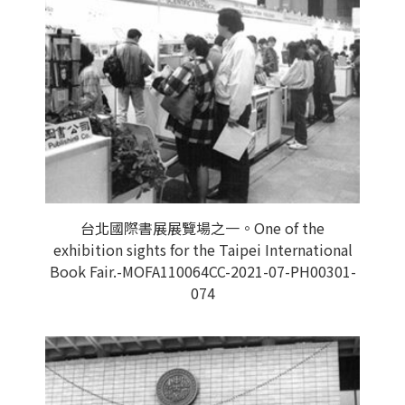
台北國際書展展覽場之一。One of the
exhibition sights for the Taipei International
Book Fair.-MOFA110064CC-2021-07-PH00301-
074