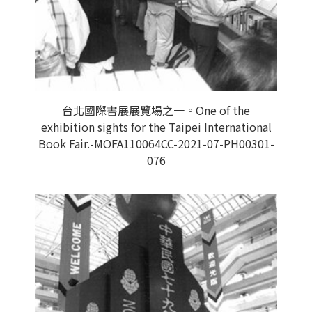
台北國際書展展覽場之一。One of the
exhibition sights for the Taipei International
Book Fair.-MOFA110064CC-2021-07-PH00301-
076