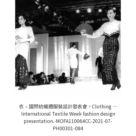
衣 – 國際紡織週服裝設計發表會。Clothing —
International Textile Week fashion design
presentation.-MOFA110064CC-2021-07-
PH00301-084