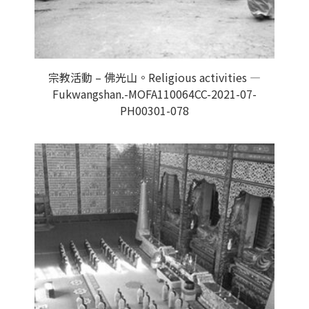
宗教活動 – 佛光山。Religious activities —
Fukwangshan.-MOFA110064CC-2021-07-
PH00301-078