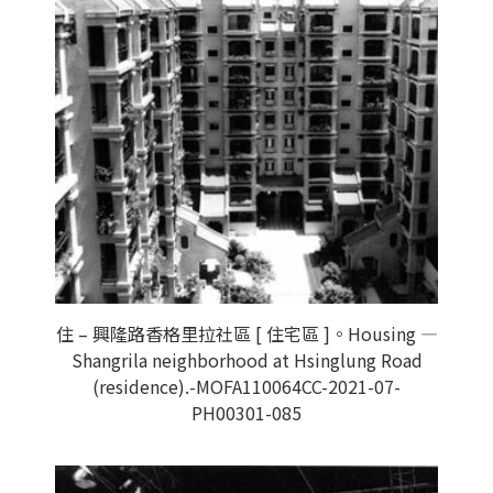
住 – 興隆路香格里拉社區 [ 住宅區 ]。Housing —
Shangrila neighborhood at Hsinglung Road
(residence).-MOFA110064CC-2021-07-
PH00301-085