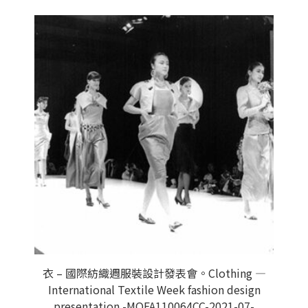
衣 – 國際紡織週服裝設計發表會。Clothing —
International Textile Week fashion design
presentation.-MOFA110064CC-2021-07-