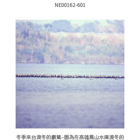
NE00162-601
冬季來台渡冬的鸕鶿–圖為在高雄鳳山水庫渡冬的