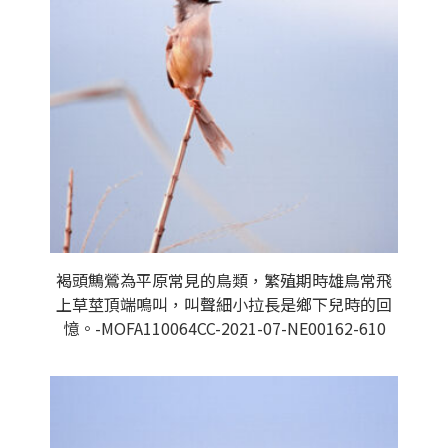
褐頭鷦鶯為平原常見的鳥類，繁殖期時雄鳥常飛
上草莖頂端鳴叫，叫聲細小拉長是鄉下兒時的回
憶。-MOFA110064CC-2021-07-NE00162-610