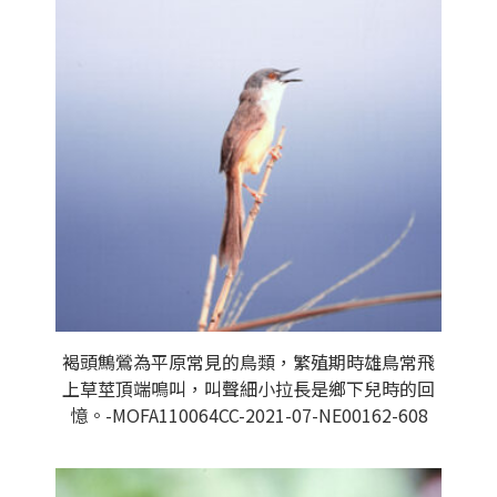
褐頭鷦鶯為平原常見的鳥類，繁殖期時雄鳥常飛
上草莖頂端鳴叫，叫聲細小拉長是鄉下兒時的回
憶。-MOFA110064CC-2021-07-NE00162-608