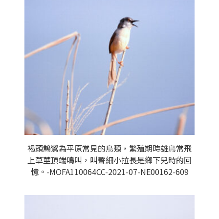
褐頭鷦鶯為平原常見的鳥類，繁殖期時雄鳥常飛
上草莖頂端鳴叫，叫聲細小拉長是鄉下兒時的回
憶。-MOFA110064CC-2021-07-NE00162-609