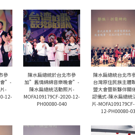
市參
陳水扁總統於台北市參
陳水扁總統台北市
會”-
加”舊情綿綿音樂晚會”-
台灣原住民族主體
片-
陳水扁總統活動照片-
盟大會暨新夥伴關
0-12-
MOFA109179CF-2020-12-
認儀式-陳水扁總統
PH00080-040
片-MOFA109179CF-
12-PH00080-0