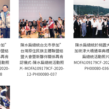
參加”
陳水扁總統台北市參加”
陳水扁總統於桃園
聯盟結
台灣原住民族主體聯盟結
加崁津大橋通車典禮
係再肯
盟大會暨新夥伴關係再肯
扁總統活動照片
活動照
認儀式-陳水扁總統活動照
MOFA109179CF-202
2020-
片-MOFA109179CF-2020-
PH00080-036
8
12-PH00080-037