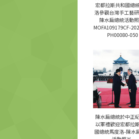
宏都拉斯共和國總
洛參觀台灣手工藝研
陳水扁總統活動照
MOFA109179CF-202
PH00080-050
陳水扁總統於中正
以軍禮歡迎宏都拉
國總統馬度洛-陳水