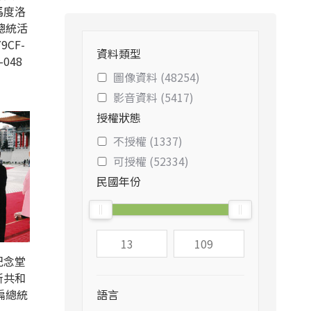
馬度洛
總統活
9CF-
資料類型
-048
圖像資料 (48254)
影音資料 (5417)
授權狀態
不授權 (1337)
可授權 (52334)
民國年份
紀念堂
斯共和
扁總統
語言