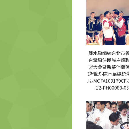
陳水扁總統台北市
台灣原住民族主體
盟大會暨新夥伴關
認儀式-陳水扁總統
片-MOFA109179CF-
12-PH00080-03