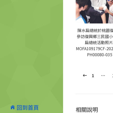
陳水扁總統於桃園
參訪復興鄉三民國小
扁總統活動照片
MOFA109179CF-202
PH00080-035
1
…
回到首頁
相關說明