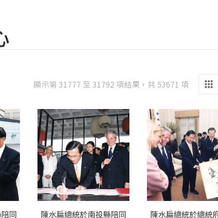
心
Sorted
顯示第 31777 至 31792 項結果，共 53671 項
by
latest
縣陪同
陳水扁總統於南投縣陪同
陳水扁總統於總統