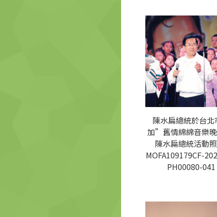
陳水扁總統於台北
加”舊情綿綿音樂晚
陳水扁總統活動照
MOFA109179CF-202
PH00080-041