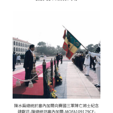
陳水扁總統於塞內加爾向賽國三軍陣亡將士紀念
碑獻花-陳總統訪塞內加爾-MOFA109179CF-