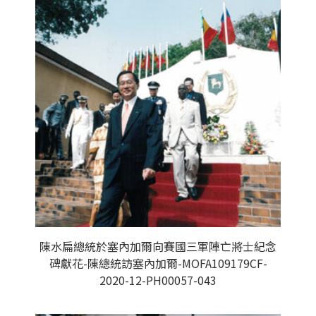
陳水扁總統於塞內加爾向賽國三軍陣亡將士紀念
碑獻花-陳總統訪塞內加爾-MOFA109179CF-
2020-12-PH00057-043