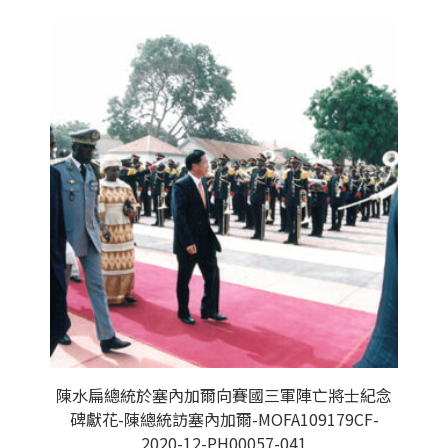
陳水扁總統於塞內加爾向賽國三軍陣亡將士紀念
碑獻花-陳總統訪塞內加爾-MOFA109179CF-
2020-12-PH00057-041