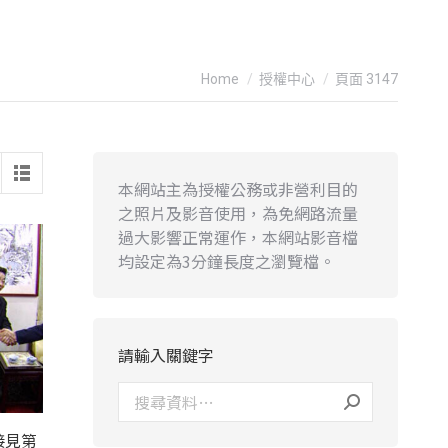
You are here:
Home
授權中心
頁面 3147
本網站主為授權公務或非營利目的
之照片及影音使用，為免網路流量
過大影響正常運作，本網站影音檔
均設定為3分鐘長度之瀏覽檔。
請輸入關鍵字
接見第