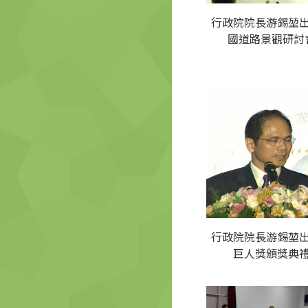
行政院院長游錫堃
國道路景觀研討
行政院院長游錫堃
巨人獎頒獎典