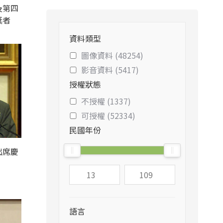
及第四
獎者
資料類型
圖像資料 (48254)
影音資料 (5417)
授權狀態
不授權 (1337)
可授權 (52334)
民國年份
出席慶
語言