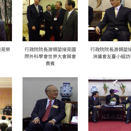
接見榮
行政院院長游錫堃接見國
行政院院長游錫堃
際外科學會世界大會與會
洲議會友臺小組訪
貴賓