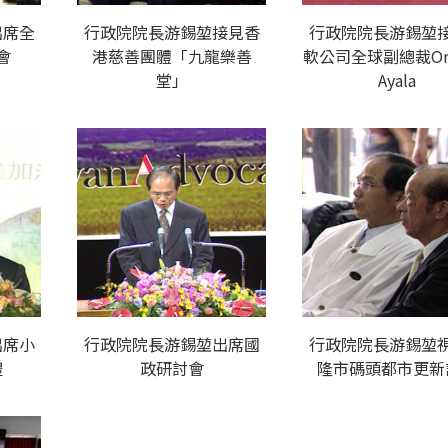
出席全
行政院院長游錫堃接見香
行政院院長游錫堃
會
港慈善團體「九龍樂善
軟公司全球副總裁Orl
堂」
Ayala
出席小
行政院院長游錫堃出席國
行政院院長游錫堃
禮
政研討會
隆市碼頭都市更新