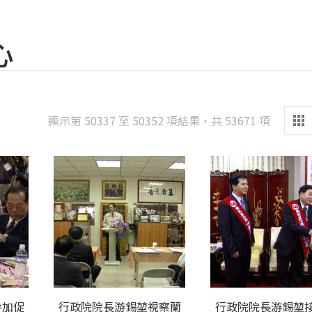
心
Sorted
顯示第 50337 至 50352 項結果，共 53671 項
by
latest
參加促
行政院院長游錫堃視察蘭
行政院院長游錫堃