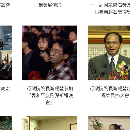
座談會
業發展情形
十一屆國家磐石獎
屆臺商磐石獎得
參訪宏
行政院院長游錫堃參加
行政院院長游錫堃
「愛和平反飛彈祈福晚
祝榮民節大會
會」