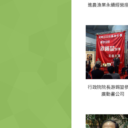
進農漁業永續經營
行政院院長游錫堃
廣動畫公司