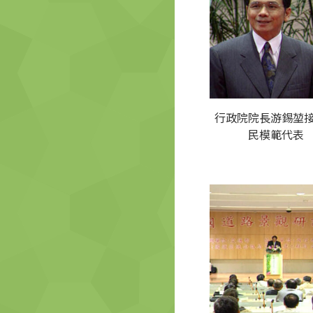
行政院院長游錫堃
民模範代表