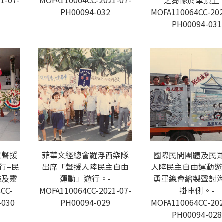
1-07-
MOFA110064CC-2021-07-
之芻像於車頂上
PH00094-032
MOFA110064CC-202
PH00094-031
眾聲援
菲華文經總會羅浮西樂隊
國際民間團體及民
行–民
出席「聲援大陸民主自由
大陸民主自由運動遊
條及靈
運動」遊行。-
勇軍總會繪製聲討
CC-
MOFA110064CC-2021-07-
掛車側。-
-030
PH00094-029
MOFA110064CC-202
PH00094-028