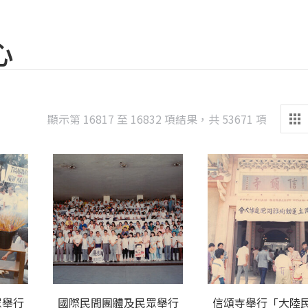
心
Sorted
顯示第 16817 至 16832 項結果，共 53671 項
by
latest
眾舉行
國際民間團體及民眾舉行
信頌寺舉行「大陸