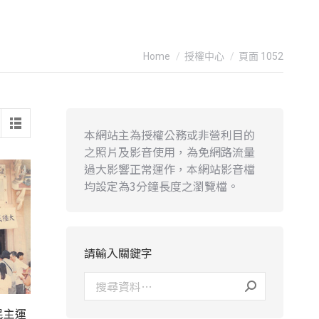
You are here:
Home
授權中心
頁面 1052
本網站主為授權公務或非營利目的
之照片及影音使用，為免網路流量
過大影響正常運作，本網站影音檔
均設定為3分鐘長度之瀏覽檔。
請輸入關鍵字
民主運