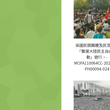
英國民間團體及民
「聲援大陸民主自
動」遊行。-
MOFA110064CC-202
PH00094-024