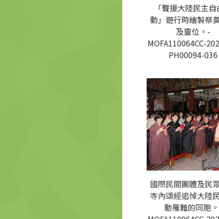
「聲援大陸民主自
動」遊行時繪製祭
及靈位。-
MOFA110064CC-202
PH00094-036
國際民間團體及民
寺內頌經追悼大陸
動罹難的同胞。