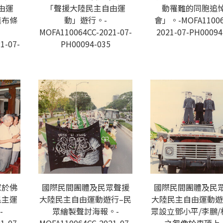
由運
「聲援大陸民主自由運
動罹難的同胞追
奠布條
動」遊行。-
會」。-MOFA11006
MOFA110064CC-2021-07-
2021-07-PH00094
1-07-
PH00094-035
眾於佛
國際民間團體及民眾聲援
國際民間團體及民
民主運
大陸民主自由運動遊行–民
大陸民主自由運動遊
-
眾繪製聲討海報。-
眾設立鄧小平/李鵬/