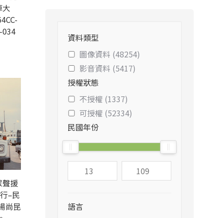
悼大
4CC-
-034
資料類型
圖像資料 (48254)
影音資料 (5417)
授權狀態
不授權 (1337)
可授權 (52334)
民國年份
眾聲援
行–民
楊尚昆
語言