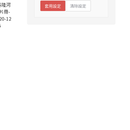
基隆河
清除設定
套用設定
片冊-
20-12
6