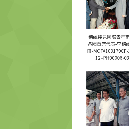
總統接見國際青年
各國首席代表-李總
冊-MOFA109179CF-
12–PH00006-0