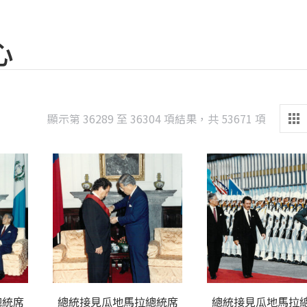
心
Sorted
顯示第 36289 至 36304 項結果，共 53671 項
by
latest
總統席
總統接見瓜地馬拉總統席
總統接見瓜地馬拉