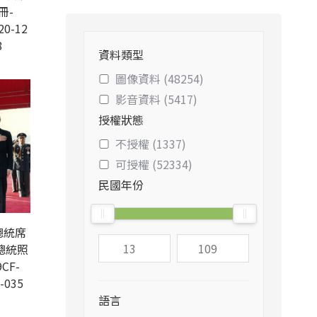
冊-
20-12
8
資料類型
圖像資料 (48254)
影音資料 (5417)
授權狀態
不授權 (1337)
可授權 (52334)
民國年份
總統席
總統照
CF-
-035
語言