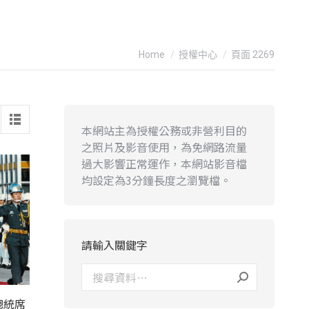
You are here:
Home
授權中心
頁面 2269
本網站主為授權公務或非營利目的
之照片及影音使用，為免網路流量
過大影響正常運作，本網站影音檔
均設定為3分鐘長度之瀏覽檔。
請輸入關鍵字
總統席