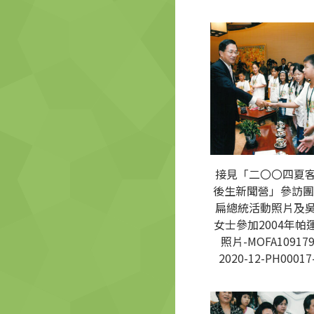
接見「二〇〇四夏
後生新聞營」參訪團
扁總統活動照片及
女士參加2004年帕
照片-MOFA109179
2020-12-PH00017