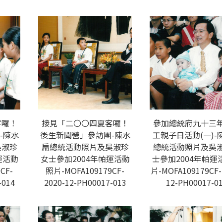
客囉！
接見「二〇〇四夏客囉！
參加總統府九十三
-陳水
後生新聞營」參訪團-陳水
工親子日活動(一)-
吳淑珍
扁總統活動照片及吳淑珍
總統活動照片及吳
運活動
女士參加2004年帕運活動
士參加2004年帕運
CF-
照片-MOFA109179CF-
片-MOFA109179CF-
-014
2020-12-PH00017-013
12-PH00017-0