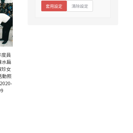
清除設定
套用設定
年度員
陳水扁
淑珍女
活動照
2020-
09