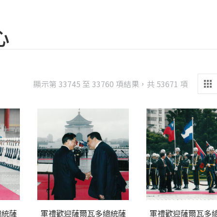
心
Sorted
顯示第 33745 至 33760 項結果，共 53671 項
by
latest
總統薩
軍禮歡迎薩爾瓦多總統薩
軍禮歡迎薩爾瓦多