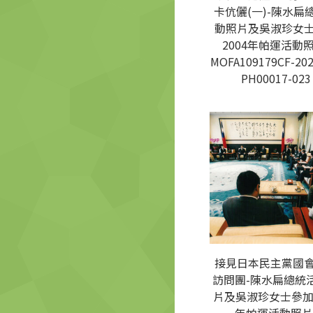
卡伉儷(一)-陳水扁
動照片及吳淑珍女
2004年帕運活動照
MOFA109179CF-202
PH00017-023
接見日本民主黨國
訪問團-陳水扁總統
片及吳淑珍女士參加2