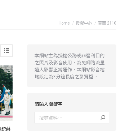
You are here:
Home
授權中心
頁面 2110
本網站主為授權公務或非營利目的
之照片及影音使用，為免網路流量
過大影響正常運作，本網站影音檔
均設定為3分鐘長度之瀏覽檔。
請輸入關鍵字
總統薩