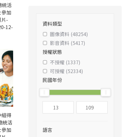
總統活
士參加
片-
資料類型
0-12-
圖像資料 (48254)
影音資料 (5417)
授權狀態
不授權 (1337)
可授權 (52334)
民國年份
中組得
總統活
士參加
語言