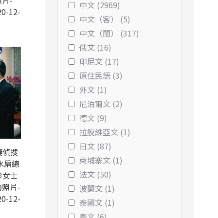
片-
中文 (2969)
0-12-
中文（客） (5)
中文（閩） (317)
俄文 (16)
印尼文 (17)
原住民語 (3)
外文 (1)
尼泊爾文 (2)
德文 (9)
拉脫維亞文 (1)
日文 (87)
棲偵搜
柬埔寨文 (1)
水扁總
法文 (50)
珍女士
動照片-
波蘭文 (1)
0-12-
泰國文 (1)
泰文 (6)