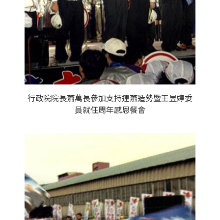
行政院院長蕭萬長參加支持連蕭造勢暨王昱婷委
員就任周年感恩餐會