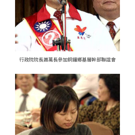
行政院院長蕭萬長參加銅鑼鄉基層幹部聯誼會