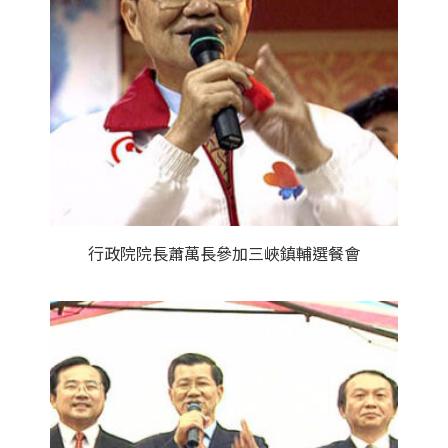
行政院院長蕭萬長參加三峽鎮輔選餐會