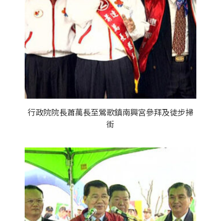
行政院院長蕭萬長至鶯歌鎮南興宮參拜及徒步掃
街