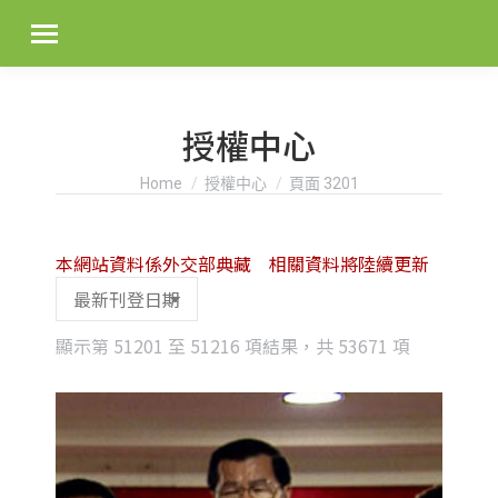
授權中心
You are here:
Home
授權中心
頁面 3201
本網站資料係外交部典藏 相關資料將陸續更新
Sorted
顯示第 51201 至 51216 項結果，共 53671 項
by
latest