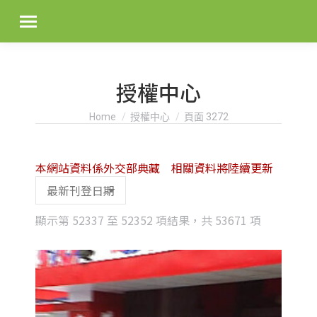
授權中心
You are here:
Home
授權中心
頁面 3272
本網站資料係外交部典藏 相關資料將陸續更新
Sorted
顯示第 52337 至 52352 項結果，共 53671 項
by
latest