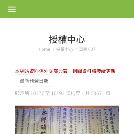
授權中心
You are here:
Home
授權中心
頁面 637
本網站資料係外交部典藏 相關資料將陸續更新
Sorted
顯示第 10177 至 10192 項結果，共 53671 項
by
latest