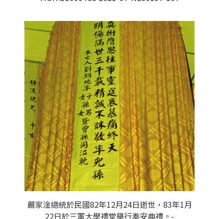
嚴家淦總統於民國82年12月24日逝世，83年1月
22日於三軍大學禮堂舉行奉安典禮。-