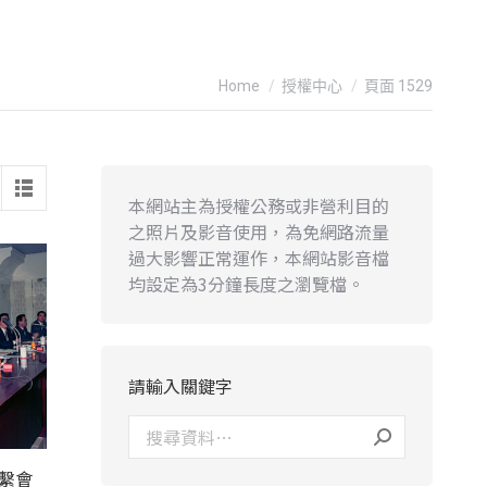
You are here:
Home
授權中心
頁面 1529
本網站主為授權公務或非營利目的
之照片及影音使用，為免網路流量
過大影響正常運作，本網站影音檔
均設定為3分鐘長度之瀏覽檔。
請輸入關鍵字
聯繫會