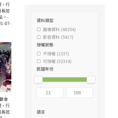
開，行
局長蒞
品。-
資料類型
1-07-
圖像資料 (48254)
影音資料 (5417)
授權狀態
不授權 (1337)
可授權 (52334)
民國年份
聯繫會
開，行
局長蒞
語言