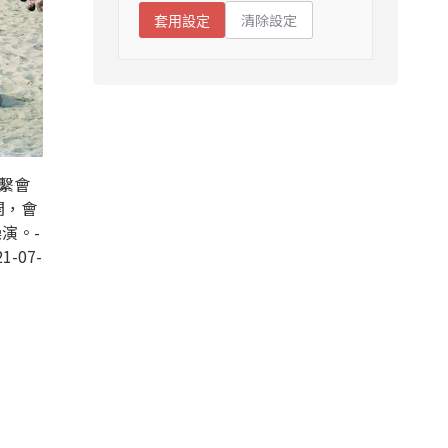
清除設定
套用設定
聯繫會
開，會
演。-
1-07-